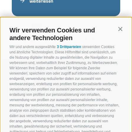
weiterlesen
«
‹
1
2
›
»
Wir verwenden Cookies und
Contin
andere Technologien
7 Einträge auf 2 Seiten, Angezeigte Einträge 1-6
Wir und andere ausgewählte
3 Drittparteien
verwenden Cookies
und ähnliche Technologien. Diese Hilfsmittel sind unerlässlich, um
die Nutzung digitaler Inhalte zu gewährleisten, die Navigation zu
verbessern und, vorbehaltlich Ihrer Zustimmung, zu Werbezwecken.
Wir können Ihre Daten zum Beispiel für folgende Zwecke
verwenden: speichern von oder zugriff auf informationen auf einem
endgerät, verwendung reduzierter daten zur auswahl von
werbeanzeigen, erstellung von profilen für personalisierte werbung,
verwendung von profilen zur auswahl personalisierter werbung,
erstellung von profilen zur personalisierung von inhalten,
verwendung von profilen zur auswahl personalisierter inhalte,
messung der werbeleistung, messung der performance von inhalten,
analyse von zielgruppen durch statistiken oder kombinationen von
daten aus verschiedenen quellen, entwicklung und verbesserung
der angebote, verwendung reduzierter daten zur auswahl von
inhalten, gewährleistung der sicherheit, verhinderung und
aufdeckung von betrug und fehlerbehebung, bereitstellung und