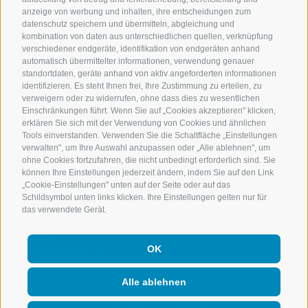
Überbacher Bau GmbH
anzeige von werbung und inhalten, ihre entscheidungen zum
Rechtssitz:
datenschutz speichern und übermitteln, abgleichung und
Iffring 42,
kombination von daten aus unterschiedlichen quellen, verknüpfung
verschiedener endgeräte, identifikation von endgeräten anhand
39037 Rodeneck
automatisch übermittelter informationen, verwendung genauer
standortdaten, geräte anhand von aktiv angeforderten informationen
Verwaltungssitz:
identifizieren. Es steht Ihnen frei, Ihre Zustimmung zu erteilen, zu
Johann Mitterwurzergasse 3
verweigern oder zu widerrufen, ohne dass dies zu wesentlichen
Einschränkungen führt. Wenn Sie auf „Cookies akzeptieren" klicken,
39037 Mühlbach
erklären Sie sich mit der Verwendung von Cookies und ähnlichen
Tools einverstanden. Verwenden Sie die Schaltfläche „Einstellungen
Tel.:
+39 0472 849625
verwalten", um Ihre Auswahl anzupassen oder „Alle ablehnen", um
info@ueberbacherbau.it
ohne Cookies fortzufahren, die nicht unbedingt erforderlich sind. Sie
IT00752610212
können Ihre Einstellungen jederzeit ändern, indem Sie auf den Link
„Cookie-Einstellungen" unten auf der Seite oder auf das
Facebook
Schildsymbol unten links klicken. Ihre Einstellungen gelten nur für
Impressum
das verwendete Gerät.
Cookie-Richtlinie
Privacy
Cookie Präferenzen
OK
Alle ablehnen
created with passion by