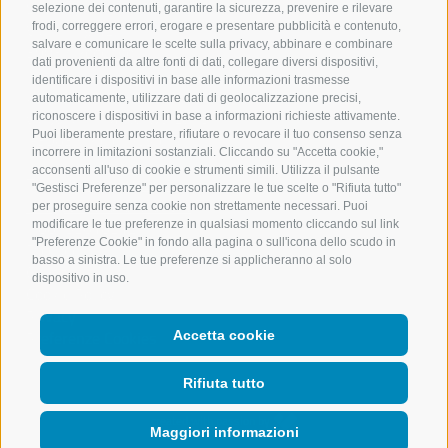
Sede legale:
selezione dei contenuti, garantire la sicurezza, prevenire e rilevare
Via Iffring 42,
frodi, correggere errori, erogare e presentare pubblicità e contenuto,
salvare e comunicare le scelte sulla privacy, abbinare e combinare
39037 Rodengo
dati provenienti da altre fonti di dati, collegare diversi dispositivi,
identificare i dispositivi in base alle informazioni trasmesse
Ufficio:
automaticamente, utilizzare dati di geolocalizzazione precisi,
via Johann-Mitterwurzer 5
riconoscere i dispositivi in base a informazioni richieste attivamente.
Puoi liberamente prestare, rifiutare o revocare il tuo consenso senza
I-39037 Rio di Pusteria
incorrere in limitazioni sostanziali. Cliccando su "Accetta cookie,"
acconsenti all'uso di cookie e strumenti simili. Utilizza il pulsante
Tel.:
+39 0472 849625
"Gestisci Preferenze" per personalizzare le tue scelte o "Rifiuta tutto"
info@ueberbacherbau.it
per proseguire senza cookie non strettamente necessari. Puoi
IT00752610212
modificare le tue preferenze in qualsiasi momento cliccando sul link
"Preferenze Cookie" in fondo alla pagina o sull'icona dello scudo in
Facebook
basso a sinistra. Le tue preferenze si applicheranno al solo
Credits
dispositivo in uso.
Cookie Policy
Privacy
Preferenze Cookies
Accetta cookie
Rifiuta tutto
created with passion by
Maggiori informazioni